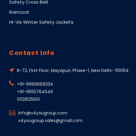
Safety Cross Belt
Raincoat
Hi-Vis Winter Safety Jackets
Contact Info
B-72, First Floor, Mayapuri, Phase-1, New Delhi- 110064
+91-9999669334
+91-9555764646
01128125501
info@v4yougroup.com
v4yougroup.sales@gmail.com